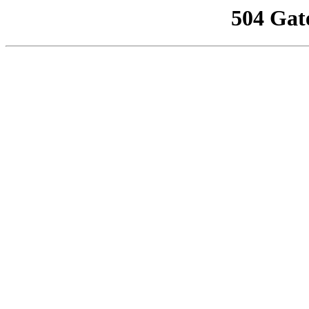
504 Gat